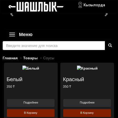
Кызылорда
Меню
Toggle
navigation
Главная
Товары
Соусы
Белый
Красный
350 ₸
350 ₸
Подробнее
Подробнее
В Корзину
В Корзину