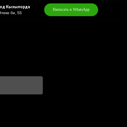
род Кызылорда
Написать в WhatsApp
йтеке би, 55