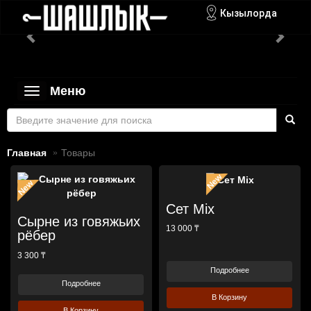
Кызылорда
Меню
Toggle
navigation
Главная
Товары
Сет Mix
Сырне из говяжьих
13 000 ₸
рёбер
3 300 ₸
Подробнее
Подробнее
В Корзину
В Корзину